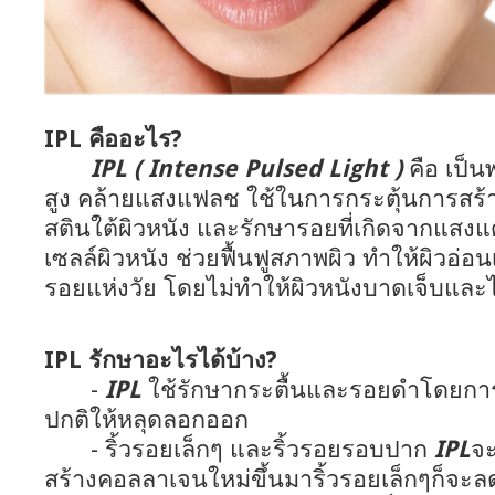
IPL คืออะไร?
IPL ( Intense Pulsed Light )
คือ เป็
สูง คล้ายแสงแฟลช ใช้ในการกระตุ้นการสร
สตินใต้ผิวหนัง และรักษารอยที่เกิดจากแส
เซลล์ผิวหนัง ช่วยฟื้นฟูสภาพผิว ทำให้ผิวอ่อน
รอยแห่งวัย โดยไม่ทำให้ผิวหนังบาดเจ็บและไม
IPL รักษาอะไรได้บ้าง?
-
IPL
ใช้รักษากระตื้นและรอยดำโดยการท
ปกติให้หลุดลอกออก
- ริ้วรอยเล็กๆ และริ้วรอยรอบปาก
IPL
จะ
สร้างคอลลาเจนใหม่ขึ้นมาริ้วรอยเล็กๆก็จะ