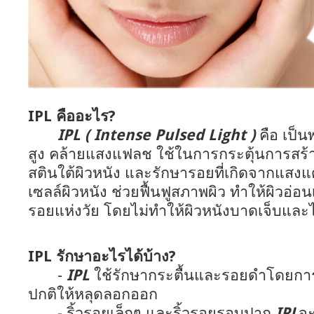
IPL คืออะไร?
IPL ( Intense Pulsed Light )
คือ เป็
สูง คล้ายแสงแฟลช ใช้ในการกระตุ้นการสร
สตินใต้ผิวหนัง และรักษารอยที่เกิดจากแส
เซลล์ผิวหนัง ช่วยฟื้นฟูสภาพผิว ทำให้ผิวอ่อน
รอยแห่งวัย โดยไม่ทำให้ผิวหนังบาดเจ็บและไม
IPL รักษาอะไรได้บ้าง?
-
IPL
ใช้รักษากระตื้นและรอยดำโดยการท
ปกติให้หลุดลอกออก
- ริ้วรอยเล็กๆ และริ้วรอยรอบปาก
IPL
จะ