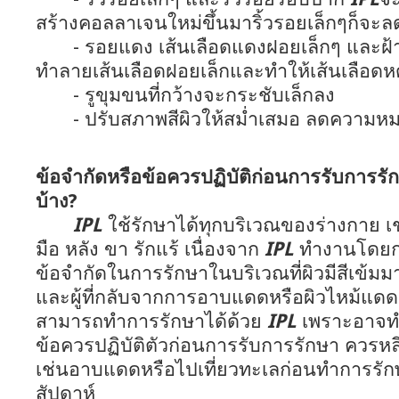
สร้างคอลลาเจนใหม่ขึ้นมาริ้วรอยเล็กๆก็จะ
- รอยแดง เส้นเลือดแดงฝอยเล็กๆ และฝ้า
ทำลายเส้นเลือดฝอยเล็กและทำให้เส้นเลือดห
- รูขุมขนที่กว้างจะกระชับเล็กลง
- ปรับสภาพสีผิวให้สม่ำเสมอ ลดความหมอ
ข้อจำกัดหรือข้อควรปฏิบัติก่อนการรับการรั
บ้าง?
IPL
ใช้รักษาได้ทุกบริเวณของร่างกาย 
มือ หลัง ขา รักแร้ เนื่องจาก
IPL
ทำงานโดยการ
ข้อจำกัดในการรักษาในบริเวณที่ผิวมีสีเข้มมาก ผ
และผู้ที่กลับจากการอาบแดดหรือผิวไหม้แดดมา
สามารถทำการรักษาได้ด้วย
IPL
เพราะอาจทำ
ข้อควรปฏิบัติตัวก่อนการรับการรักษา ควรห
เช่นอาบแดดหรือไปเที่ยวทะเลก่อนทำการรั
สัปดาห์