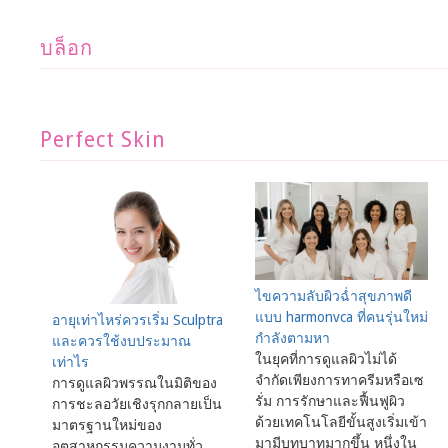
บล็อก
Perfect Skin
ไขความลับผิวฉ่ำสุขภาพดี
แบบ harmonvca ที่คนรุ่นใหม่
อายุเท่าไหร่ควรเริ่ม Sculptra
กำลังตามหา
และควรใช้งบประมาณ
ในยุคที่การดูแลผิวไม่ได้
เท่าไร
จำกัดเพียงการทาครีมหรือเซ
การดูแลผิวพรรณในมิติของ
รั่ม การรักษาและฟื้นฟูผิว
การชะลอวัยเชิงรุกกลายเป็น
ด้วยเทคโนโลยีขั้นสูงเริ่มเข้า
มาตรฐานใหม่ของ
มามีบทบาทมากขึ้น หนึ่งใน
อุตสาหกรรมความงามทั่ว