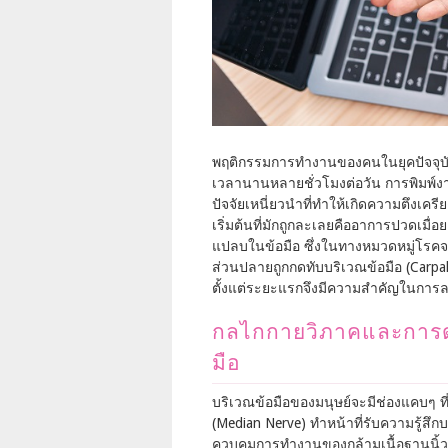
พฤติกรรมการทำงานของคนในยุคปัจจุบัน
เวลานานหลายชั่วโมงต่อวัน การพิมพ์งา
ปัจจัยเหนี่ยวนำที่ทำให้เกิดความตึงเค
เริ่มต้นที่มักถูกละเลยคืออาการปวดเม
แปลบในข้อมือ ซึ่งในทางหมวดหมู่โรคจ
ส่วนปลายถูกกดทับบริเวณข้อมือ (Carp
ตั้งแต่ระยะแรกจึงมีความสำคัญในกา
กลไกกายวิภาคและการ
มือ
บริเวณข้อมือของมนุษย์จะมีช่องแคบๆ ที่
(Median Nerve) ทำหน้าที่รับความรู้สึกบร
ควบคุมการทำงานของกล้ามเนื้อฐานนิ้วหั