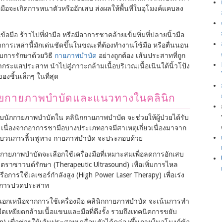
อมือจะเกิดการหนาตัวหรืออักเสบ ส่งผลให้พื้นที่ในอุโมงค์แคบลง
อมือ ร้าวไปที่ฝ่ามือ หรือมีอาการชาคล้ายเข็มทิ่มที่ปลายนิ้วมือ
อาการเหล่านี้มักเด่นชัดขึ้นในขณะที่ต้องทำงานใช้มือ หรือตื่นนอน
ับการรักษาด้วยวิธี
กายภาพบำบัด
อย่างถูกต้อง เส้นประสาทที่ถูก
กระแสประสาท นำไปสู่ภาวะกล้ามเนื้อบริเวณเนื้อเนินใต้นิ้วโป้ง
งชิ้นเล็กๆ ในที่สุด
ยกายภาพบำบัดและแนวทางในคลินิก
บนักกายภาพบำบัดใน คลินิกกายภาพบำบัด จะช่วยให้ผู้ป่วยได้รับ
นื่องจากอาการชามือบางประเภทอาจมีสาเหตุเกี่ยวเนื่องมาจาก
ะบวนการฟื้นฟูทาง กายภาพบำบัด จะประกอบด้วย
ักกายภาพบำบัดจะเลือกใช้เครื่องมือที่เหมาะสมเพื่อลดการอักเสบ
ลตราซาวนด์รักษา (Therapeutic Ultrasound) เพื่อเพิ่มการไหล
ือการใช้เลเซอร์กำลังสูง (High Power Laser Therapy) เพื่อเร่ง
อาการปวดประสาท
อกเหนือจากการใช้เครื่องมือ คลินิกกายภาพบำบัด จะเน้นการทำ
ยืดเหยียดกล้ามเนื้อแขนและมือที่ตึงรั้ง รวมถึงเทคนิคการขยับ