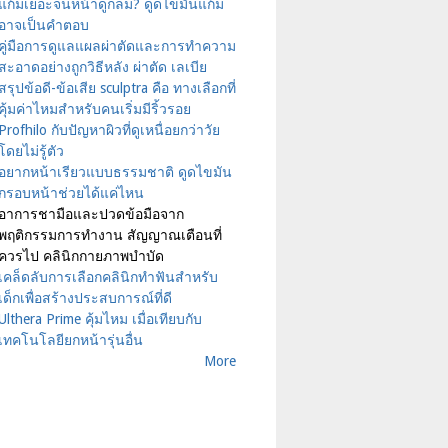
แก้มเยอะจนหน้าดูกลม? ดูดไขมันแก้ม
อาจเป็นคำตอบ
คู่มือการดูแลแผลผ่าตัดและการทำความ
สะอาดอย่างถูกวิธีหลัง ผ่าตัด เลเบีย
สรุปข้อดี-ข้อเสีย sculptra คือ ทางเลือกที่
คุ้มค่าไหมสำหรับคนเริ่มมีริ้วรอย
Profhilo กับปัญหาผิวที่ดูเหนื่อยกว่าวัย
โดยไม่รู้ตัว
อยากหน้าเรียวแบบธรรมชาติ ดูดไขมัน
กรอบหน้าช่วยได้แค่ไหน
อาการชามือและปวดข้อมือจาก
พฤติกรรมการทำงาน สัญญาณเตือนที่
ควรไป คลินิกกายภาพบำบัด
เคล็ดลับการเลือกคลินิกทำฟันสำหรับ
เด็กเพื่อสร้างประสบการณ์ที่ดี
Ulthera Prime คุ้มไหม เมื่อเทียบกับ
เทคโนโลยียกหน้ารุ่นอื่น
More