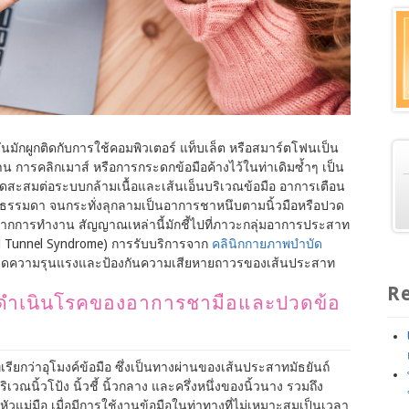
มักผูกติดกับการใช้คอมพิวเตอร์ แท็บเล็ต หรือสมาร์ตโฟนเป็น
น การคลิกเมาส์ หรือการกระดกข้อมือค้างไว้ในท่าเดิมซ้ำๆ เป็น
รียดสะสมต่อระบบกล้ามเนื้อและเส้นเอ็นบริเวณข้อมือ อาการเตือน
ื่อยธรรมดา จนกระทั่งลุกลามเป็นอาการชาหนึบตามนิ้วมือหรือปวด
ากการทำงาน สัญญาณเหล่านี้มักชี้ไปที่ภาวะกลุ่มอาการประสาท
al Tunnel Syndrome) การรับบริการจาก
คลินิกกายภาพบำบัด
รลดความรุนแรงและป้องกันความเสียหายถาวรของเส้นประสาท
Re
ดำเนินโรคของอาการชามือและปวดข้อ
เรียกว่าอุโมงค์ข้อมือ ซึ่งเป็นทางผ่านของเส้นประสาทมัธยันถ์
ิเวณนิ้วโป้ง นิ้วชี้ นิ้วกลาง และครึ่งหนึ่งของนิ้วนาง รวมถึง
วแม่มือ เมื่อมีการใช้งานข้อมือในท่าทางที่ไม่เหมาะสมเป็นเวลา