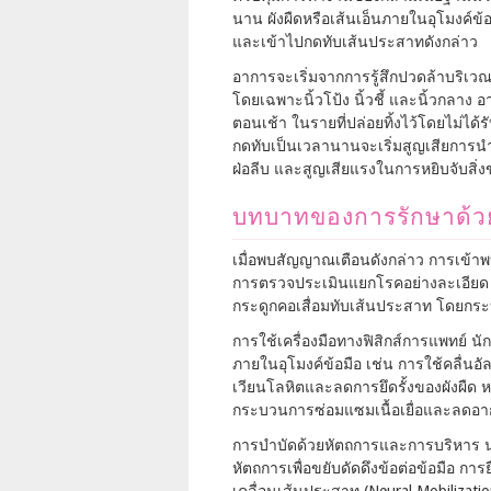
นาน ผังผืดหรือเส้นเอ็นภายในอุโมงค์ข้
และเข้าไปกดทับเส้นประสาทดังกล่าว
อาการจะเริ่มจากการรู้สึกปวดล้าบริเวณข้
โดยเฉพาะนิ้วโป้ง นิ้วชี้ และนิ้วกลาง 
ตอนเช้า ในรายที่ปล่อยทิ้งไว้โดยไม่ได้ร
กดทับเป็นเวลานานจะเริ่มสูญเสียการนำ
ฝ่อลีบ และสูญเสียแรงในการหยิบจับสิ่งขอ
บทบาทของการรักษาด้ว
เมื่อพบสัญญาณเตือนดังกล่าว การเข้าพ
การตรวจประเมินแยกโรคอย่างละเอียด เ
กระดูกคอเสื่อมทับเส้นประสาท โดยกร
การใช้เครื่องมือทางฟิสิกส์การแพทย์ น
ภายในอุโมงค์ข้อมือ เช่น การใช้คลื่นอั
เวียนโลหิตและลดการยึดรั้งของผังผืด หร
กระบวนการซ่อมแซมเนื้อเยื่อและลด
การบำบัดด้วยหัตถการและการบริหาร น
หัตถการเพื่อขยับดัดดึงข้อต่อข้อมือ การ