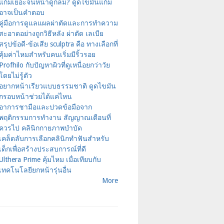
แก้มเยอะจนหน้าดูกลม? ดูดไขมันแก้ม
อาจเป็นคำตอบ
คู่มือการดูแลแผลผ่าตัดและการทำความ
สะอาดอย่างถูกวิธีหลัง ผ่าตัด เลเบีย
สรุปข้อดี-ข้อเสีย sculptra คือ ทางเลือกที่
คุ้มค่าไหมสำหรับคนเริ่มมีริ้วรอย
Profhilo กับปัญหาผิวที่ดูเหนื่อยกว่าวัย
โดยไม่รู้ตัว
อยากหน้าเรียวแบบธรรมชาติ ดูดไขมัน
กรอบหน้าช่วยได้แค่ไหน
อาการชามือและปวดข้อมือจาก
พฤติกรรมการทำงาน สัญญาณเตือนที่
ควรไป คลินิกกายภาพบำบัด
เคล็ดลับการเลือกคลินิกทำฟันสำหรับ
เด็กเพื่อสร้างประสบการณ์ที่ดี
Ulthera Prime คุ้มไหม เมื่อเทียบกับ
เทคโนโลยียกหน้ารุ่นอื่น
More