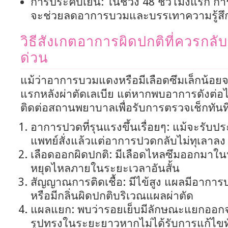
การประคบเย็น: ในช่วง 48 ชั่วโมงแรก การ
จะช่วยลดอาการบวมและบรรเทาความรู้สึก
วิธีสังเกตอาการผิดปกติที่ควรก
ด่วน
แม้ว่าอาการบวมแดงหรือมีเลือดซึมเล็กน้อยจะ
แรกหลังผ่าตัดเลเบีย แต่หากพบอาการดังต่อไป
ติดต่อสถานพยาบาลเพื่อรับการตรวจเช็กทันท
อาการปวดที่รุนแรงขึ้นเรื่อยๆ: แม้จะรับ
แพทย์สั่งแล้วแต่อาการปวดกลับไม่ทุเลาลง
เลือดออกผิดปกติ: มีเลือดไหลซึมออกมาใ
หยุดไหลภายในระยะเวลาอันสั้น
สัญญาณการติดเชื้อ: มีไข้สูง แผลมีอากา
หรือมีกลิ่นผิดปกติบริเวณแผลผ่าตัด
แผลแยก: พบว่ารอยเย็บมีลักษณะแยกออกจา
รูปทรงในระยะยาวหากไม่ได้รับการแก้ไข